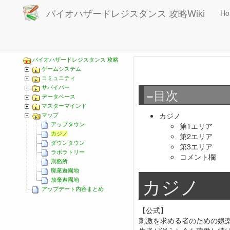
バイオハザードレジスタンス 攻略Wiki
Ho
現在位置
マップ
カジノ
バイオハザードレジスタンス 攻略Wiki
ゲームシステム
コミュニティ
サバイバー
目次
−
データベース
マスターマインド
カジノ
マップ
第1エリア
アップタウン
カジノ
第2エリア
ダウンタウン
第3エリア
ラボラトリー
コメント欄
刑務所
廃棄遊園地
カジノ
放棄遊園地
アップデート内容まとめ
【公式】
刺激を求める者のための娯