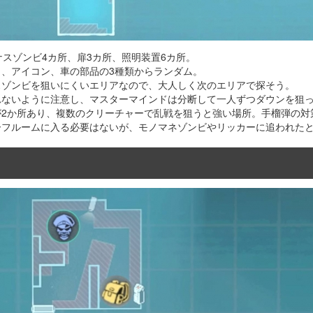
ナスゾンビ4カ所、扉3カ所、照明装置6カ所。
ト、アイコン、車の部品の3種類からランダム。
スゾンビを狙いにくいエリアなので、大人しく次のエリアで探そう。
れないように注意し、マスターマインドは分断して一人ずつダウンを狙
が2か所あり、複数のクリーチャーで乱戦を狙うと強い場所。手榴弾の対
ーフルームに入る必要はないが、モノマネゾンビやリッカーに追われた