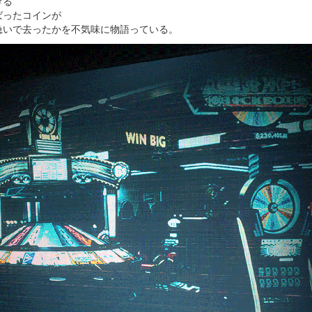
ける
ばったコインが
急いで去ったかを不気味に物語っている。