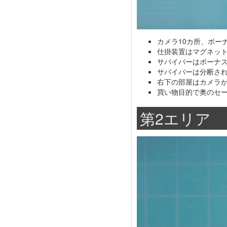
カメラ10カ所、ボー
仕掛装置はマグネッ
サバイバーはボーナ
サバイバーは分断さ
右下の部屋はカメラ
買い物目的で奥のセ
第2エリア