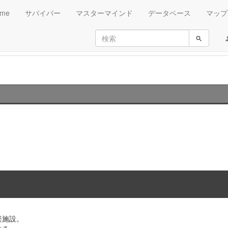
me
サバイバー
マスターマインド
データベース
マップ
楽施設。