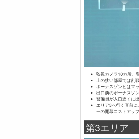
監視カメラ10カ所、
上の狭い部屋では乱戦
ボーナスゾンビはマ
出口前のボーナスゾ
警備員が入口近くに
エリア3へ行く直前
ーの開幕コストアッ
第3エリア