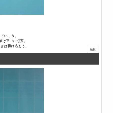
っていこう。
策は互いに必要。
ときは駆け込もう。
編集