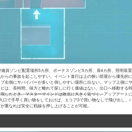
警備員ゾンビ配置場所5カ所、ボーナスゾンビ5カ所、扉4カ所、照明装置
からの事故を起こしやすい。イベント進行は上の狭い部屋から優先的に進
ップ右側にサバイバーが多いと倒しやすい場所に出ない。マップ上側に
ンビは、長時間、味方と離れて探しに行く価値はない。出口へ移動する
出現したとき、マスターマインドは敗北に大きく近づく。
アップデート
に入口で手早く買い物をしておけば、エリア3で買い物なしで飛び出し、
プが重なれば安全に戦線を押し上げることが可能。