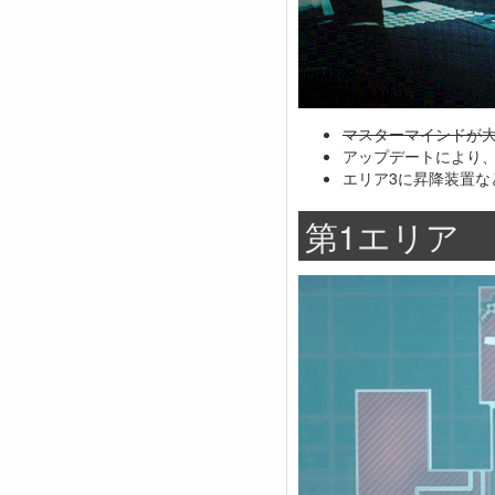
マスターマインドが
アップデートにより
エリア3に昇降装置な
第1エリア